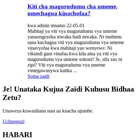
Kiti cha magurudumu cha umeme,
umechagua kinachofaa?
kwa admin mnamo 22-05-01
Mahitaji ya viti vya magurudumu vya umeme
yanaongezeka mwaka hadi mwaka. Ni muhimu
sana kuchagua viti vya magurudumu vya umeme
vinavyofaa kwa mahitaji yao wenyewe. Ni
vikundi gani vinafaa kwa kila aina ya viti vya
magurudumu vya umeme sokoni? Je, sifa zao ni
zipi? Viti vya magurudumu vya umeme
vimegawanywa katika ...
Soma zaidi
Je! Unataka Kujua Zaidi Kuhusu Bidhaa
Zetu?
Unaweza kuwasiliana nasi au kuacha ujumbe.
Uchunguzi
HABARI