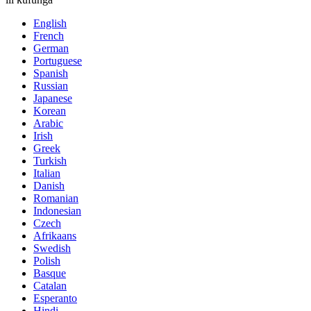
English
French
German
Portuguese
Spanish
Russian
Japanese
Korean
Arabic
Irish
Greek
Turkish
Italian
Danish
Romanian
Indonesian
Czech
Afrikaans
Swedish
Polish
Basque
Catalan
Esperanto
Hindi