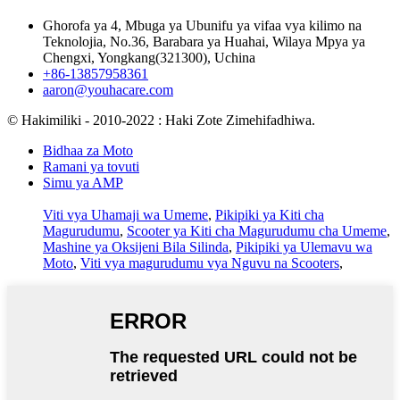
Ghorofa ya 4, Mbuga ya Ubunifu ya vifaa vya kilimo na
Teknolojia, No.36, Barabara ya Huahai, Wilaya Mpya ya
Chengxi, Yongkang(321300), Uchina
+86-13857958361
aaron@youhacare.com
© Hakimiliki - 2010-2022 : Haki Zote Zimehifadhiwa.
Bidhaa za Moto
Ramani ya tovuti
Simu ya AMP
Viti vya Uhamaji wa Umeme
,
Pikipiki ya Kiti cha
Magurudumu
,
Scooter ya Kiti cha Magurudumu cha Umeme
,
Mashine ya Oksijeni Bila Silinda
,
Pikipiki ya Ulemavu wa
Moto
,
Viti vya magurudumu vya Nguvu na Scooters
,