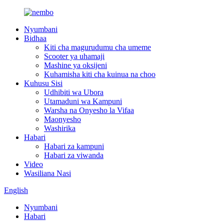
Nyumbani
Bidhaa
Kiti cha magurudumu cha umeme
Scooter ya uhamaji
Mashine ya oksijeni
Kuhamisha kiti cha kuinua na choo
Kuhusu Sisi
Udhibiti wa Ubora
Utamaduni wa Kampuni
Warsha na Onyesho la Vifaa
Maonyesho
Washirika
Habari
Habari za kampuni
Habari za viwanda
Video
Wasiliana Nasi
English
Nyumbani
Habari