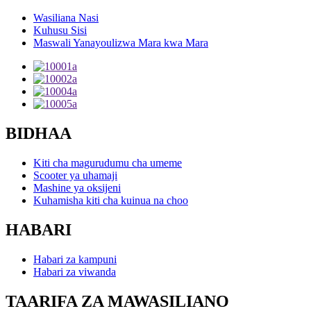
Wasiliana Nasi
Kuhusu Sisi
Maswali Yanayoulizwa Mara kwa Mara
BIDHAA
Kiti cha magurudumu cha umeme
Scooter ya uhamaji
Mashine ya oksijeni
Kuhamisha kiti cha kuinua na choo
HABARI
Habari za kampuni
Habari za viwanda
TAARIFA ZA MAWASILIANO