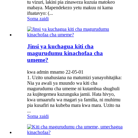
tu vizuri, lakini pia zinaweza kuzuia matokeo
mabaya. Mapendekezo yetu makuu ni kama
ifuatavyo: (...
Soma zaidi
Jinsi ya kuchagua kiti cha
magurudumu kinachofaa cha
umeme?
kwa admin mnamo 22-05-01
1. Uzito unahusiana na matumizi yanayohitajika:
Nia ya awali ya muundo wa kiti cha
magurudumu cha umeme ni kutambua shughuli
za kujitegemea kuzunguka jamii. Hata hivyo,
kwa umaarufu wa magari ya familia, ni muhimu
pia kusafiri na kubeba mara kwa mara. Uzito na
...
Soma zaidi