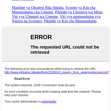
Mashine ya Oksijeni Bila Silinda
,
Scooter ya Kiti cha
Magurudumu cha Umeme
,
Pikipiki ya Ulemavu wa Moto
,
Viti vya Uhamaji wa Umeme
,
Viti vya magurudumu vya
Nguvu na Scooters
,
Pikipiki ya Kiti cha Magurudumu
,