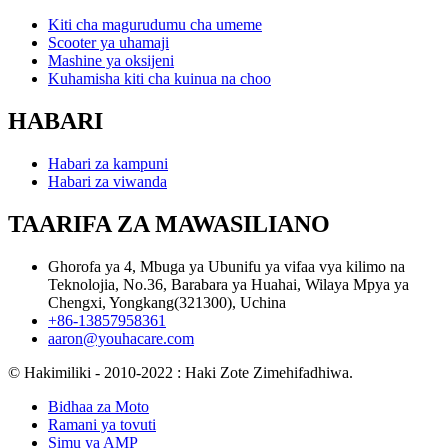
Kiti cha magurudumu cha umeme
Scooter ya uhamaji
Mashine ya oksijeni
Kuhamisha kiti cha kuinua na choo
HABARI
Habari za kampuni
Habari za viwanda
TAARIFA ZA MAWASILIANO
Ghorofa ya 4, Mbuga ya Ubunifu ya vifaa vya kilimo na
Teknolojia, No.36, Barabara ya Huahai, Wilaya Mpya ya
Chengxi, Yongkang(321300), Uchina
+86-13857958361
aaron@youhacare.com
© Hakimiliki - 2010-2022 : Haki Zote Zimehifadhiwa.
Bidhaa za Moto
Ramani ya tovuti
Simu ya AMP