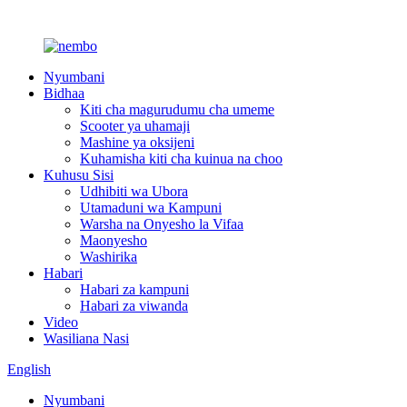
Nyumbani
Bidhaa
Kiti cha magurudumu cha umeme
Scooter ya uhamaji
Mashine ya oksijeni
Kuhamisha kiti cha kuinua na choo
Kuhusu Sisi
Udhibiti wa Ubora
Utamaduni wa Kampuni
Warsha na Onyesho la Vifaa
Maonyesho
Washirika
Habari
Habari za kampuni
Habari za viwanda
Video
Wasiliana Nasi
English
Nyumbani