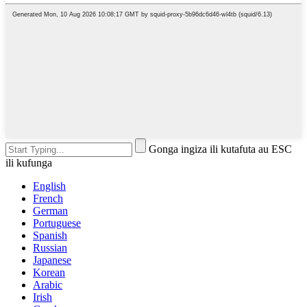
Gonga ingiza ili kutafuta au ESC
ili kufunga
English
French
German
Portuguese
Spanish
Russian
Japanese
Korean
Arabic
Irish