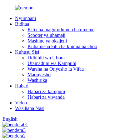
Nyumbani
Bidhaa
Kiti cha magurudumu cha umeme
Scooter ya uhamaji
Mashine ya oksijeni
Kuhamisha kiti cha kuinua na choo
Kuhusu Sisi
Udhibiti wa Ubora
Utamaduni wa Kampuni
Warsha na Onyesho la Vifaa
Maonyesho
Washirika
Habari
Habari za kampuni
Habari za viwanda
Video
Wasiliana Nasi
English