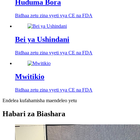
Huduma Bora
Bidhaa zetu zina vyeti vya CE na FDA
Bei ya Ushindani
Bidhaa zetu zina vyeti vya CE na FDA
Mwitikio
Bidhaa zetu zina vyeti vya CE na FDA
Endelea kufahamisha maendeleo yetu
Habari za Biashara