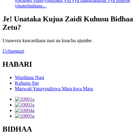
viwango vinavyotumika Viti vya magurudumu vya umeme
vinatofautiana...
Je! Unataka Kujua Zaidi Kuhusu Bidhaa
Zetu?
Unaweza kuwasiliana nasi au kuacha ujumbe.
Uchunguzi
HABARI
Wasiliana Nasi
Kuhusu Sisi
Maswali Yanayoulizwa Mara kwa Mara
BIDHAA