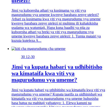
utelezi?
Jinsi ya kuboresha athari ya kusimama ya viti vya
magurudumu vya umeme kwenye barabara zenye utelezi?
Athari za kusimama kwa viti vya magurudumu vya umeme
kwenye barabara zenye utelezi ni muhimu ili kuhakikisha
usalama wa watumiaji. Hapa kuna baadhi ya njia za
kuboresha athari ya breki ya viti vya magurudumu vya
umeme kwenye barabara zenye utelezi: 1. Tumia matairi ya
kuzuia kuteleza A...
30
12-30
Jinsi ya kupata habari ya udhibitisho
wa kimataifa kwa viti vya
magurudumu vya umeme?
Jinsi ya kupata habari ya uthibitisho wa kimataifa kwa viti vya
magurudumu vya umeme? Kupata taarifa za uidhinishaji wa
kimataifa wa viti vya magurudumu vya umeme huhusisha
hasa hatua na mahitaji yafuatayo: 1. Elewa kanuni na