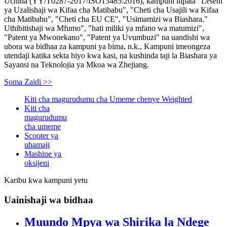
Uchina (YY/T0287-2017/ISO13485:2016), kampuni ilipata "Leseni
ya Uzalishaji wa Kifaa cha Matibabu", "Cheti cha Usajili wa Kifaa
cha Matibabu", "Cheti cha EU CE", "Usimamizi wa Biashara."
Uthibitishaji wa Mfumo", "hati miliki ya mfano wa matumizi",
"Patent ya Mwonekano", "Patent ya Uvumbuzi" na uandishi wa
ubora wa bidhaa za kampuni ya bima, n.k., Kampuni imeongeza
utendaji katika sekta hiyo kwa kasi, na kushinda taji la Biashara ya
Sayansi na Teknolojia ya Mkoa wa Zhejiang.
Soma Zaidi >>
Kiti cha magurudumu cha Umeme chenye Weighted
Kiti cha
magurudumu
cha umeme
Scooter ya
uhamaji
Mashine ya
oksijeni
Karibu kwa kampuni yetu
Uainishaji wa bidhaa
Muundo Mpya wa Shirika la Ndege