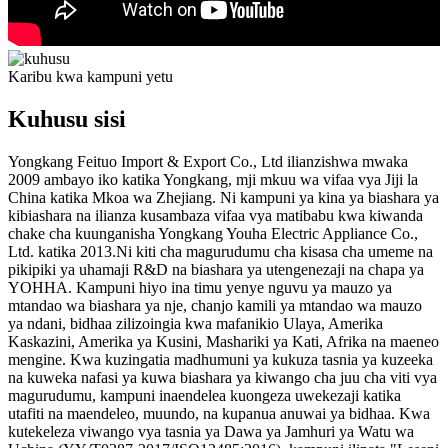
Karibu kwa kampuni yetu
Kuhusu sisi
Yongkang Feituo Import & Export Co., Ltd ilianzishwa mwaka
2009 ambayo iko katika Yongkang, mji mkuu wa vifaa vya Jiji la
China katika Mkoa wa Zhejiang. Ni kampuni ya kina ya biashara ya
kibiashara na ilianza kusambaza vifaa vya matibabu kwa kiwanda
chake cha kuunganisha Yongkang Youha Electric Appliance Co.,
Ltd. katika 2013.Ni kiti cha magurudumu cha kisasa cha umeme na
pikipiki ya uhamaji R&D na biashara ya utengenezaji na chapa ya
YOHHA. Kampuni hiyo ina timu yenye nguvu ya mauzo ya
mtandao wa biashara ya nje, chanjo kamili ya mtandao wa mauzo
ya ndani, bidhaa zilizoingia kwa mafanikio Ulaya, Amerika
Kaskazini, Amerika ya Kusini, Mashariki ya Kati, Afrika na maeneo
mengine. Kwa kuzingatia madhumuni ya kukuza tasnia ya kuzeeka
na kuweka nafasi ya kuwa biashara ya kiwango cha juu cha viti vya
magurudumu, kampuni inaendelea kuongeza uwekezaji katika
utafiti na maendeleo, muundo, na kupanua anuwai ya bidhaa. Kwa
kutekeleza viwango vya tasnia ya Dawa ya Jamhuri ya Watu wa