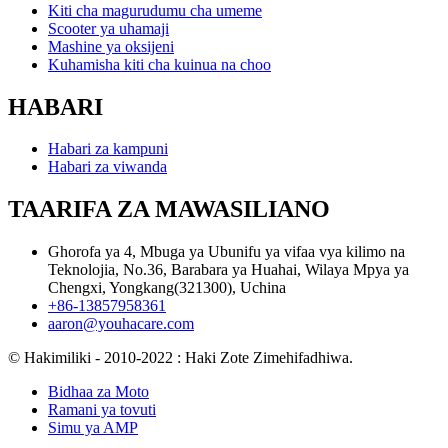
Kiti cha magurudumu cha umeme
Scooter ya uhamaji
Mashine ya oksijeni
Kuhamisha kiti cha kuinua na choo
HABARI
Habari za kampuni
Habari za viwanda
TAARIFA ZA MAWASILIANO
Ghorofa ya 4, Mbuga ya Ubunifu ya vifaa vya kilimo na
Teknolojia, No.36, Barabara ya Huahai, Wilaya Mpya ya
Chengxi, Yongkang(321300), Uchina
+86-13857958361
aaron@youhacare.com
© Hakimiliki - 2010-2022 : Haki Zote Zimehifadhiwa.
Bidhaa za Moto
Ramani ya tovuti
Simu ya AMP