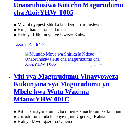
Unaoruhusiwa Kiti cha Magurudumu
cha Aloi:YHW-T005
● Mizani nyepesi, shirika la ndege linaruhusiwa
● Kunja haraka, rahisi kubeba
● Betri ya Lithium yenye Uwezo Kubwa
Tazama Zaidi >>
Viti vya Magurudumu Vinavyoweza
Kukunjana vya Magurudumu ya
Mbele kwa Watu Wazima
Mfano:YHW-001C
● Kiti cha magurudumu cha umeme kinachotumika kiuchumi
● Gurudumu la mbele lenye injini, Ugeuzaji Rahisi
● Hali ya Mwongozo na Umeme