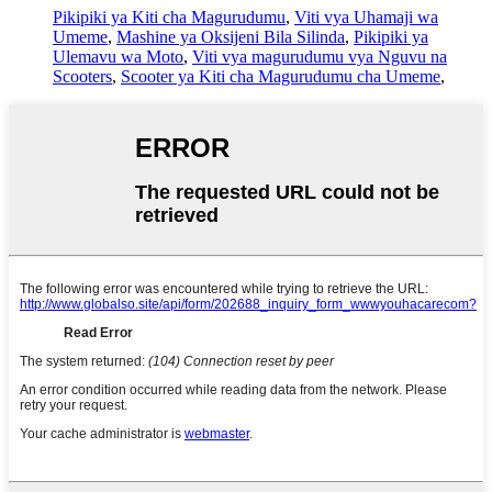
Pikipiki ya Kiti cha Magurudumu
,
Viti vya Uhamaji wa
Umeme
,
Mashine ya Oksijeni Bila Silinda
,
Pikipiki ya
Ulemavu wa Moto
,
Viti vya magurudumu vya Nguvu na
Scooters
,
Scooter ya Kiti cha Magurudumu cha Umeme
,