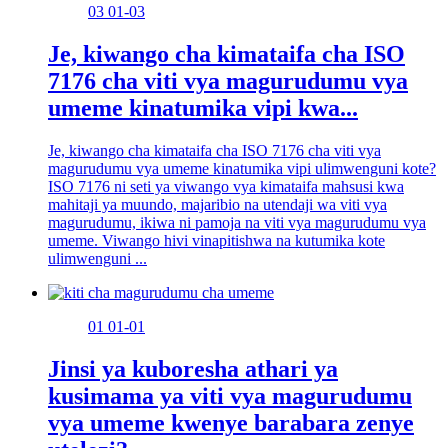
03
01-03
Je, kiwango cha kimataifa cha ISO
7176 cha viti vya magurudumu vya
umeme kinatumika vipi kwa...
Je, kiwango cha kimataifa cha ISO 7176 cha viti vya
magurudumu vya umeme kinatumika vipi ulimwenguni kote?
ISO 7176 ni seti ya viwango vya kimataifa mahsusi kwa
mahitaji ya muundo, majaribio na utendaji wa viti vya
magurudumu, ikiwa ni pamoja na viti vya magurudumu vya
umeme. Viwango hivi vinapitishwa na kutumika kote
ulimwenguni ...
01
01-01
Jinsi ya kuboresha athari ya
kusimama ya viti vya magurudumu
vya umeme kwenye barabara zenye