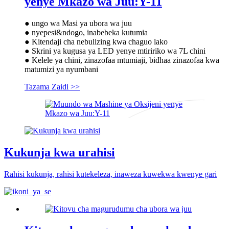
yenye Mkazo wa Juu:Y-11
● ungo wa Masi ya ubora wa juu
● nyepesi&ndogo, inabebeka kutumia
● Kitendaji cha nebulizing kwa chaguo lako
● Skrini ya kugusa ya LED yenye mtiririko wa 7L chini
● Kelele ya chini, zinazofaa mtumiaji, bidhaa zinazofaa kwa
matumizi ya nyumbani
Tazama Zaidi >>
Kukunja kwa urahisi
Rahisi kukunja, rahisi kutekeleza, inaweza kuwekwa kwenye gari