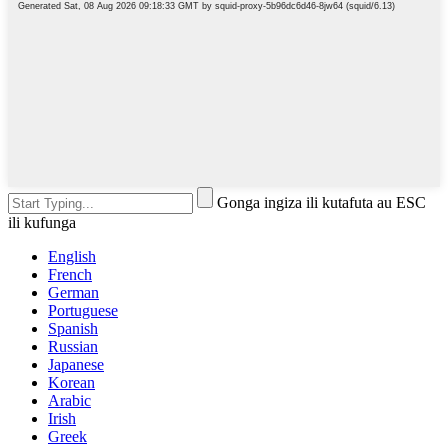
Gonga ingiza ili kutafuta au ESC
ili kufunga
English
French
German
Portuguese
Spanish
Russian
Japanese
Korean
Arabic
Irish
Greek