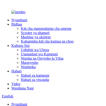
Nyumbani
Bidhaa
Kiti cha magurudumu cha umeme
Scooter ya uhamaji
Mashine ya oksijeni
Kuhamisha kiti cha kuinua na choo
Kuhusu Sisi
Udhibiti wa Ubora
Utamaduni wa Kampuni
Warsha na Onyesho la Vifaa
Maonyesho
Washirika
Habari
Habari za kampuni
Habari za viwanda
Video
Wasiliana Nasi
English
Nyumbani